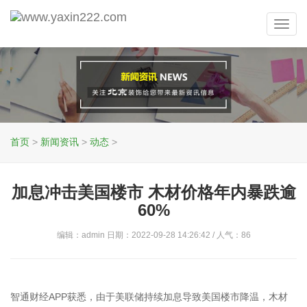
Toggl
navig
首页
>
新闻资讯
>
动态
>
加息冲击美国楼市 木材价格年内暴跌逾
60%
编辑：admin 日期：2022-09-28 14:26:42 / 人气：
86
智通财经APP获悉，由于美联储持续加息导致美国楼市降温，木材