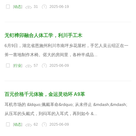
[
动态
]
31
2025-06-19
无钉榫卯融合人体工学，利川手工木
6月9日，湖北省恩施州利川市南坪乡花屋村，手艺人吴云绍正在一
斧一凿地制作木椅。偌大的房间里，各种半成品...
[
行业
]
57
2025-06-09
百元价格千元体验，金运灵动环 A9革
耳机市场的 &ldquo;佩戴革命&rdquo; 从未停止 &mdash;&mdash;
从压耳的头戴式，到闷耳的入耳式，再到如今 &...
[
动态
]
62
2025-06-09